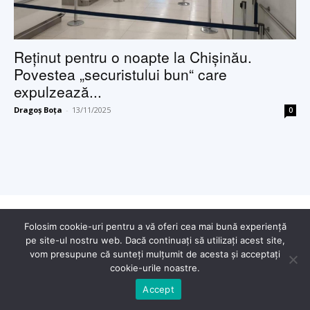
Reţinut pentru o noapte la Chişinău.
Povestea „securistului bun“ care
expulzează...
Dragoș Boța
-
13/11/2025
0
© Copyright - 2025 Dragoș Boța
Folosim cookie-uri pentru a vă oferi cea mai bună experiență
pe site-ul nostru web. Dacă continuați să utilizați acest site,
vom presupune că sunteți mulțumit de acesta și acceptați
cookie-urile noastre.
Accept