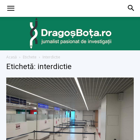
Acasă
Etichete
Interdictie
dragosbota.ro
Etichetă: interdictie