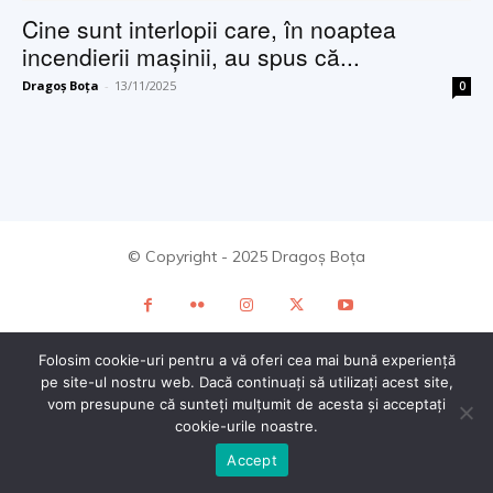
Cine sunt interlopii care, în noaptea
incendierii mașinii, au spus că...
Dragoș Boța
-
13/11/2025
0
© Copyright - 2025 Dragoș Boța
Folosim cookie-uri pentru a vă oferi cea mai bună experiență
pe site-ul nostru web. Dacă continuați să utilizați acest site,
vom presupune că sunteți mulțumit de acesta și acceptați
cookie-urile noastre.
Accept