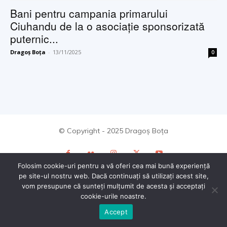
Bani pentru campania primarului
Ciuhandu de la o asociaţie sponsorizată
puternic...
Dragoș Boța
-
13/11/2025
0
© Copyright - 2025 Dragoș Boța
Folosim cookie-uri pentru a vă oferi cea mai bună experiență
pe site-ul nostru web. Dacă continuați să utilizați acest site,
vom presupune că sunteți mulțumit de acesta și acceptați
cookie-urile noastre.
Accept