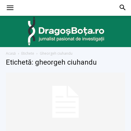
Acasă
Etichete
Gheorgeh ciuhandu
dragosbota.ro
Etichetă: gheorgeh ciuhandu