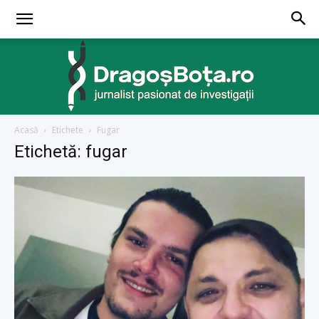
Acasă
Etichete
Fugar
dragosbota.ro
Etichetă: fugar