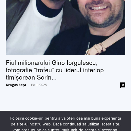
Fiul milionarului Gino Iorgulescu,
fotografie ”trofeu” cu liderul interlop
timișorean Sorin...
Dragoș Boța
-
13/11/2025
0
Folosim cookie-uri pentru a vă oferi cea mai bună experiență
pe site-ul nostru web. Dacă continuați să utilizați acest site,
© Copyright - 2025 Dragoș Boța
vom presupune că sunteți mulțumit de acesta și acceptați