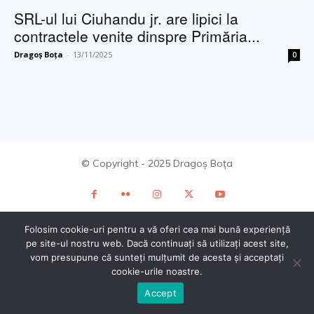
SRL-ul lui Ciuhandu jr. are lipici la
contractele venite dinspre Primăria...
Dragoș Boța
-
13/11/2025
0
© Copyright - 2025 Dragoș Boța
Folosim cookie-uri pentru a vă oferi cea mai bună experiență
pe site-ul nostru web. Dacă continuați să utilizați acest site,
vom presupune că sunteți mulțumit de acesta și acceptați
cookie-urile noastre.
Accept