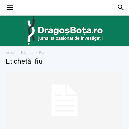
Acasă
Etichete
Fiu
dragosbota.ro
Etichetă: fiu