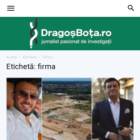
Acasă
Etichete
Firma
dragosbota.ro
Etichetă: firma