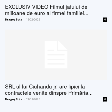
EXCLUSIV VIDEO Filmul jafului de
milioane de euro al firmei familiei...
Dragoș Boța
-
15/02/2026
0
SRL-ul lui Ciuhandu jr. are lipici la
contractele venite dinspre Primăria...
Dragoș Boța
-
13/11/2025
0