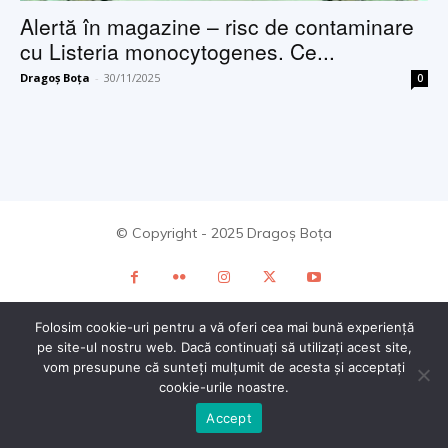
Alertă în magazine – risc de contaminare
cu Listeria monocytogenes. Ce...
Dragoș Boța
-
30/11/2025
0
© Copyright - 2025 Dragoș Boța
Folosim cookie-uri pentru a vă oferi cea mai bună experiență
pe site-ul nostru web. Dacă continuați să utilizați acest site,
vom presupune că sunteți mulțumit de acesta și acceptați
cookie-urile noastre.
Accept