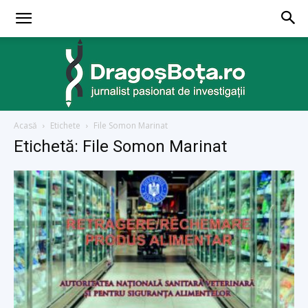
Acasă
Etichete
File Somon Marinat
dragosbota.ro
Etichetă: File Somon Marinat