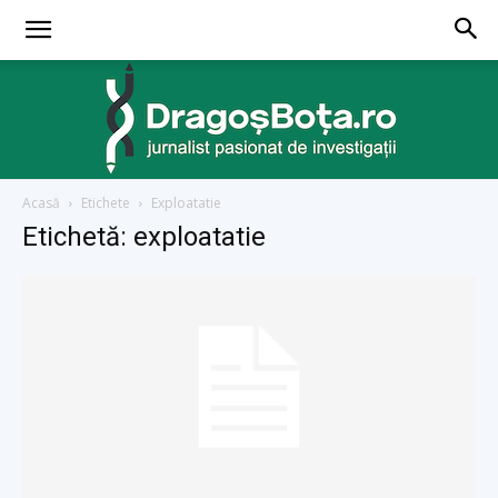
Acasă
Etichete
Exploatatie
dragosbota.ro
Etichetă: exploatatie