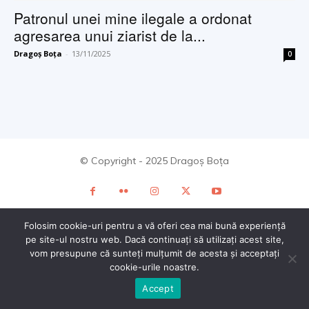
Patronul unei mine ilegale a ordonat
agresarea unui ziarist de la...
Dragoș Boța
-
13/11/2025
0
© Copyright - 2025 Dragoș Boța
Folosim cookie-uri pentru a vă oferi cea mai bună experiență
pe site-ul nostru web. Dacă continuați să utilizați acest site,
vom presupune că sunteți mulțumit de acesta și acceptați
cookie-urile noastre.
Accept