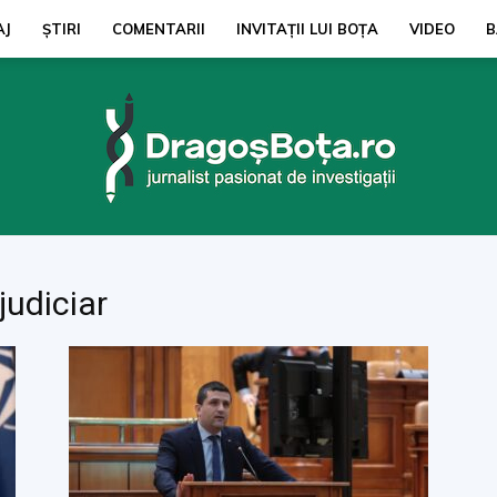
AJ
ŞTIRI
COMENTARII
INVITAȚII LUI BOŢA
VIDEO
B
judiciar
dragosbota.ro