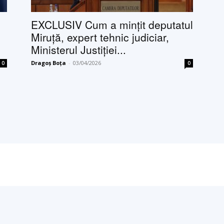
EXCLUSIV Cum a mințit deputatul
Miruță, expert tehnic judiciar,
Ministerul Justiției...
Dragoș Boța
-
03/04/2026
0
0