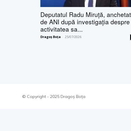
Deputatul Radu Miruță, anchetat
de ANI după investigația despre
activitatea sa...
Dragoș Boța
-
25/07/2026
© Copyright - 2025 Dragoș Boța