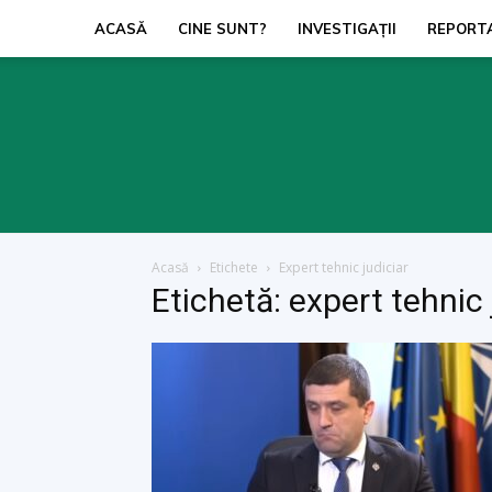
ACASĂ
CINE SUNT?
INVESTIGAŢII
REPORT
Acasă
Etichete
Expert tehnic judiciar
Etichetă: expert tehnic 