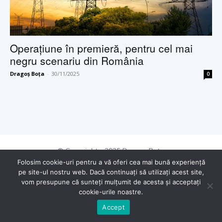
Operațiune în premieră, pentru cel mai
negru scenariu din România
Dragoș Boța
-
30/11/2025
0
© Copyright - 2025 Dragoș Boța
Folosim cookie-uri pentru a vă oferi cea mai bună experiență
pe site-ul nostru web. Dacă continuați să utilizați acest site,
vom presupune că sunteți mulțumit de acesta și acceptați
cookie-urile noastre.
Accept