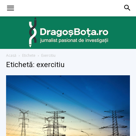
Acasă
Etichete
Exercitiu
dragosbota.ro
Etichetă: exercitiu