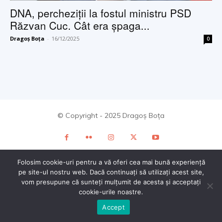
DNA, percheziții la fostul ministru PSD
Răzvan Cuc. Cât era șpaga...
Dragoș Boța
-
16/12/2025
0
© Copyright - 2025 Dragoș Boța
Folosim cookie-uri pentru a vă oferi cea mai bună experiență
pe site-ul nostru web. Dacă continuați să utilizați acest site,
vom presupune că sunteți mulțumit de acesta și acceptați
cookie-urile noastre.
Accept