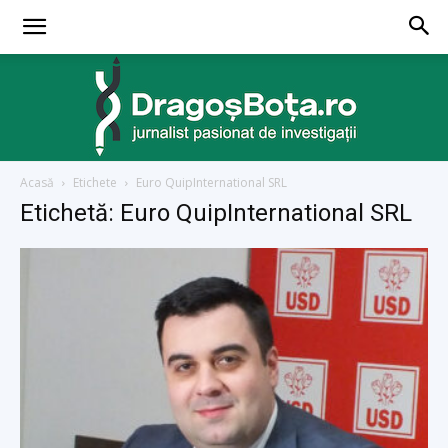
Acasă
Etichete
Euro QuipInternational SRL
dragosbota.ro
Etichetă: Euro QuipInternational SRL