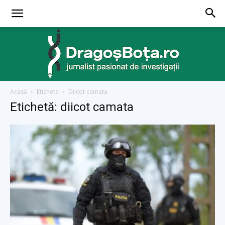
Acasă
Etichete
Diicot camata
dragosbota.ro
Etichetă: diicot camata