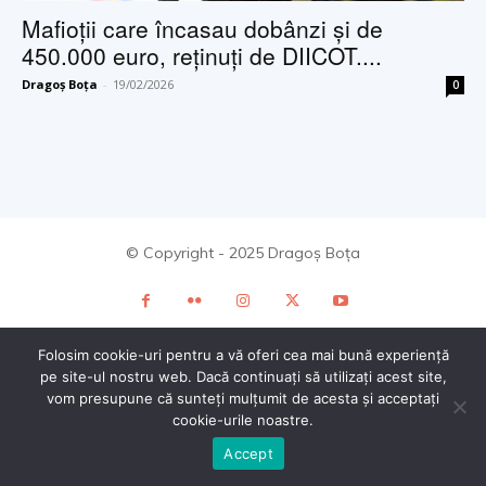
Mafioții care încasau dobânzi și de
450.000 euro, reținuți de DIICOT....
Dragoș Boța
-
19/02/2026
0
© Copyright - 2025 Dragoș Boța
Folosim cookie-uri pentru a vă oferi cea mai bună experiență
pe site-ul nostru web. Dacă continuați să utilizați acest site,
vom presupune că sunteți mulțumit de acesta și acceptați
cookie-urile noastre.
Accept