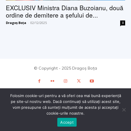
EXCLUSIV Ministra Diana Buzoianu, două
ordine de demitere a șefului de...
Dragoș Boța
-
02/12/2025
0
© Copyright - 2025 Dragoș Boța
Folosim cookie-uri pentru a vă oferi cea mai bună experiență
pe site-ul nostru web. Dacă continuați să utilizați acest site,
vom presupune că sunteți mulțumit de acesta și acceptați
cookie-urile noastre.
Accept