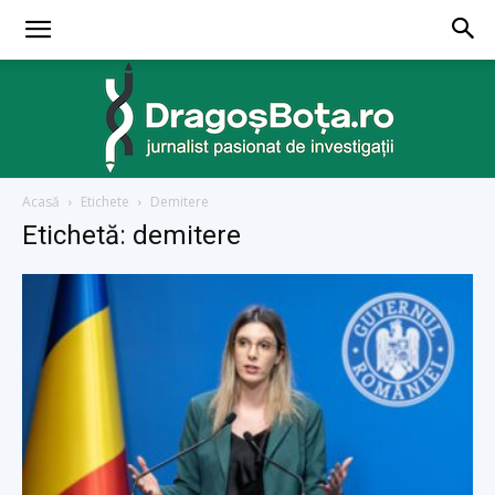
Acasă
Etichete
Demitere
dragosbota.ro
Etichetă: demitere