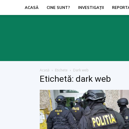
ACASĂ
CINE SUNT?
INVESTIGAŢII
REPORT
Acasă
Etichete
Dark web
Etichetă: dark web