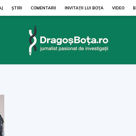
AJ
ŞTIRI
COMENTARII
INVITAȚII LUI BOŢA
VIDEO
B
dragosbota.ro