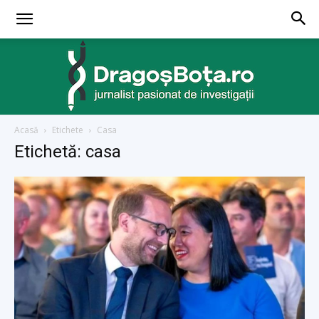
Acasă
Etichete
Casa
dragosbota.ro
Etichetă: casa