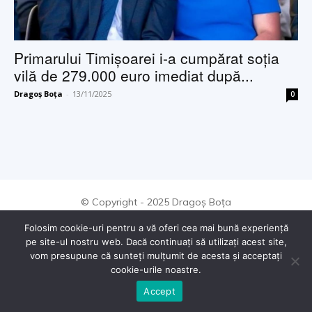
Primarului Timișoarei i-a cumpărat soția
vilă de 279.000 euro imediat după...
Dragoș Boța
-
13/11/2025
0
© Copyright - 2025 Dragoș Boța
Folosim cookie-uri pentru a vă oferi cea mai bună experiență
pe site-ul nostru web. Dacă continuați să utilizați acest site,
vom presupune că sunteți mulțumit de acesta și acceptați
cookie-urile noastre.
Accept