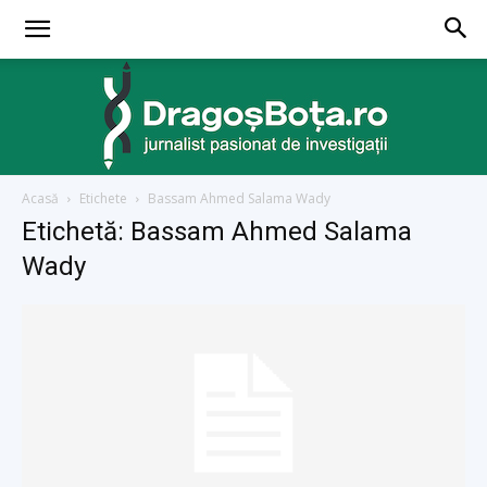
Acasă
Etichete
Bassam Ahmed Salama Wady
dragosbota.ro
Etichetă: Bassam Ahmed Salama
Wady