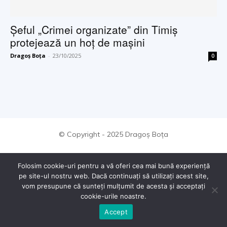
Şeful „Crimei organizate” din Timiş
protejează un hoţ de maşini
Dragoș Boța
-
23/10/2025
0
© Copyright - 2025 Dragoș Boța
Folosim cookie-uri pentru a vă oferi cea mai bună experiență
pe site-ul nostru web. Dacă continuați să utilizați acest site,
vom presupune că sunteți mulțumit de acesta și acceptați
cookie-urile noastre.
Accept