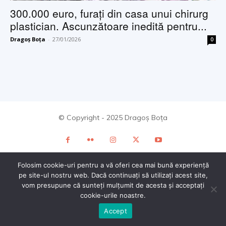
300.000 euro, furați din casa unui chirurg
plastician. Ascunzătoare inedită pentru...
Dragoș Boța
-
27/01/2026
0
© Copyright - 2025 Dragoș Boța
Folosim cookie-uri pentru a vă oferi cea mai bună experiență
pe site-ul nostru web. Dacă continuați să utilizați acest site,
vom presupune că sunteți mulțumit de acesta și acceptați
cookie-urile noastre.
Accept