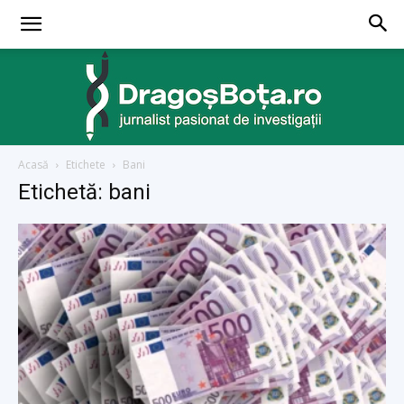
Acasă
Etichete
Bani
dragosbota.ro
Etichetă: bani