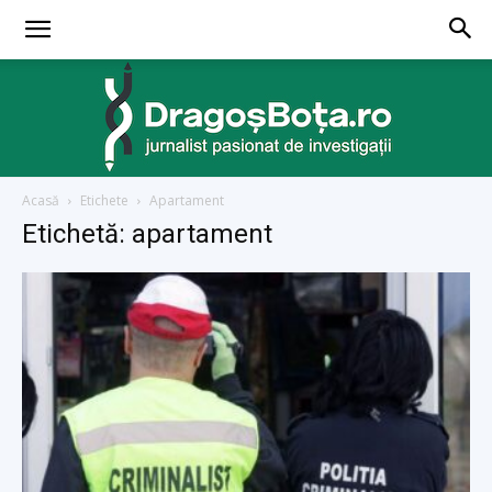
Acasă
Etichete
Apartament
dragosbota.ro
Etichetă: apartament