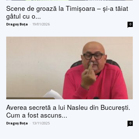
Scene de groază la Timișoara – și-a tăiat
gâtul cu o...
Dragoș Boța
-
19/01/2026
0
Averea secretă a lui Nasleu din București.
Cum a fost ascuns...
Dragoș Boța
-
13/11/2025
0