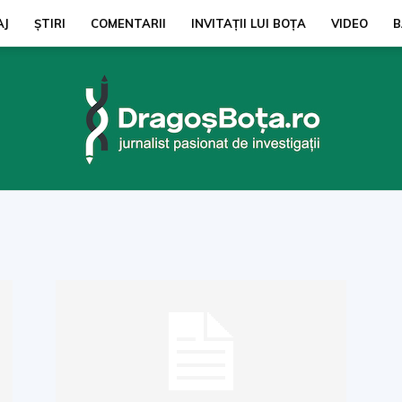
AJ
ŞTIRI
COMENTARII
INVITAȚII LUI BOŢA
VIDEO
B
dragosbota.ro