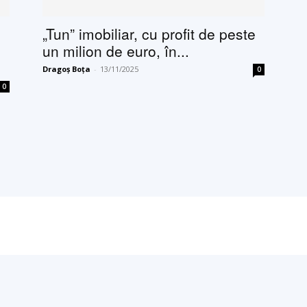
„Tun” imobiliar, cu profit de peste
un milion de euro, în...
Dragoș Boța
-
13/11/2025
0
0