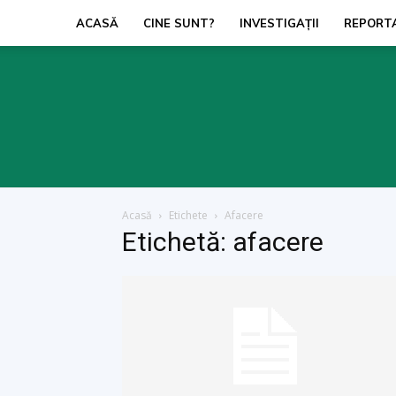
ACASĂ
CINE SUNT?
INVESTIGAŢII
REPORT
Acasă
Etichete
Afacere
Etichetă: afacere