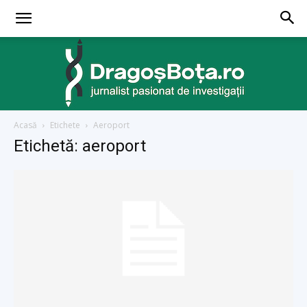
Acasă
Etichete
Aeroport
dragosbota.ro
Etichetă: aeroport