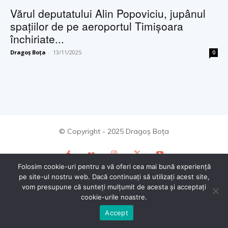
Vărul deputatului Alin Popoviciu, jupânul
spaţiilor de pe aeroportul Timişoara
închiriate...
Dragoș Boța
-
13/11/2025
0
© Copyright - 2025 Dragoș Boța
Folosim cookie-uri pentru a vă oferi cea mai bună experiență
pe site-ul nostru web. Dacă continuați să utilizați acest site,
vom presupune că sunteți mulțumit de acesta și acceptați
cookie-urile noastre.
Accept